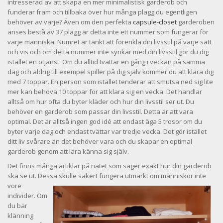
intresserad av att skapa en mer minimalistisk garderob och
funderar fram och tillbaka över hur många plagg du egentligen
behöver av varje? Även om den perfekta
capsule-closet
garderoben
anses bestå av 37 plagg är detta inte ett nummer som fungerar för
varje människa. Numret är tänkt att förenkla din livsstil på varje sätt
och vis och om detta nummer inte synkar med din livsstil gör du dig
istället en otjänst. Om du alltid tvättar en gång i veckan på samma
dag och aldrig till exempel spiller på dig själv kommer du att klara dig
med 7 toppar. En person som istället tenderar att smutsa ned sig lite
mer kan behöva 10 toppar för att klara sig en vecka. Det handlar
alltså om hur ofta du byter kläder och hur din livsstil ser ut. Du
behöver en garderob som passar din livsstil. Detta är att vara
optimal. Det är alltså ingen god idé att endast äga 5 trosor om du
byter varje dag och endast tvättar var tredje vecka. Det gör istället
ditt liv svårare än det behöver vara och du skapar en optimal
garderob genom att lära känna sig själv.
Det finns många artiklar på nätet som säger exakt hur din garderob
ska se ut. Dessa skulle säkert fungera utmärkt
om människor inte
vore
individer. Om
du bär
klänning