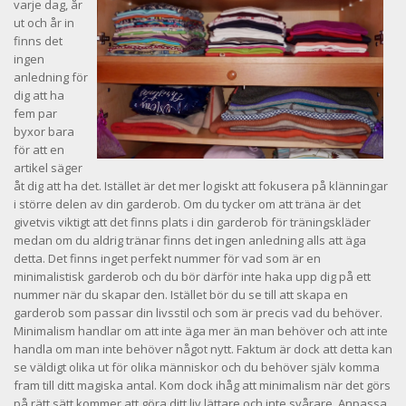
varje dag, år
ut och år in
finns det
ingen
anledning för
dig att ha
fem par
byxor bara
för att en
artikel säger
åt dig att ha det. Istället är det mer logiskt att fokusera på klänningar
i större delen av din garderob. Om du tycker om att träna är det
givetvis viktigt att det finns plats i din garderob för träningskläder
medan om du aldrig tränar finns det ingen anledning alls att äga
detta. Det finns inget perfekt nummer för vad som är en
minimalistisk garderob och du bör därför inte haka upp dig på ett
nummer när du skapar den. Istället bör du se till att skapa en
garderob som passar din livsstil och som är precis vad du behöver.
Minimalism handlar om att inte äga mer än man behöver och att inte
handla om man inte behöver något nytt. Faktum är dock att detta kan
se väldigt olika ut för olika människor och du behöver själv komma
fram till ditt magiska antal. Kom dock ihåg att minimalism när det görs
på rätt sätt kommer att göra ditt liv lättare och inte svårare. Anpassa