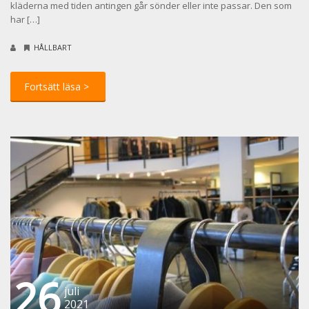
kläderna med tiden antingen går sönder eller inte passar. Den som
har […]
HÅLLBART
26
juli
2021