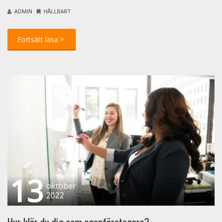
ADMIN
HÅLLBART
13
oktober
2022
Hur klär du dig som egenföretagare?