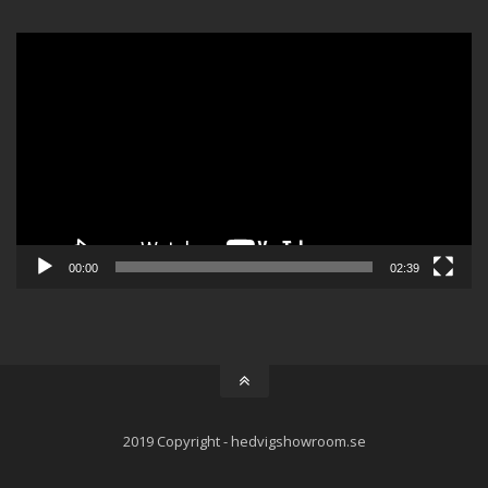
Videospelare
00:00
02:39
2019 Copyright - hedvigshowroom.se