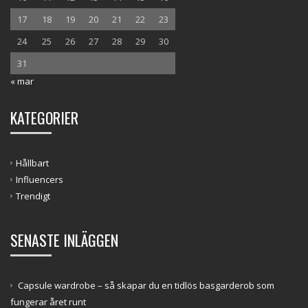
17
18
19
20
21
22
23
24
25
26
27
28
29
30
31
« mar
KATEGORIER
Hållbart
Influencers
Trendigt
SENASTE INLÄGGEN
Capsule wardrobe – så skapar du en tidlös basgarderob som
fungerar året runt