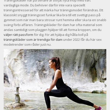
Träningskläder har på senare år börjat flyta ihop med vårt
vardagliga mode. Du behöver därför inte vara speciellt
träningsintresserad för att märka hur träningsmodet förändras. Ett
klassiskt snyggt träningsset funkar lika bra till ett svettigt pass på
gymmet som när man bara strosar runt hemma eller ska ta en snabb
sväng förbi affären. Träningskläder för dam har ofta material som
andas samtidigt som plaggen hjälper till att forma kroppen, om du
väljer rätt passform
för dig. För att hjälpa dig hålla koll på
träningskläder som är trendiga för dam
under 2022 får du här sex
modetrender som råder just nu.