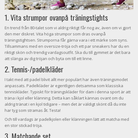
1. Vita strumpor ovanpå träningstights
En trend från 80-talet som vi aldrig riktigt får nog av, även om vi gjort
den mer diskret. Vita höga strumpor som dras ovanpå
träningstightsen. Strumporna får gärna vara i ett märke som syns.
Tillsammans med en oversize-tröja och ett par sneakers har du en
riktigt skön och trendig vardagsoutfit. Ska du till gymmet är det bara
att slänga av dig tröjan och byta om till ett linne.
2. Tennis-/padelkläder
I takt med att padel blivit allt mer populärt har även träningsmodet
anpassats. Padelkläder är egentligen detsamma som klassiska
tenniskläder. Typiskt för träningskläder för dam i denna sport är att
träna i kjol eller klänning. Detta kan såklart kännas ovant om du
aldrig tränat i en kjol tidigare – men det är väldigt skönt då du inte
har tyg som stramas åt. Testa!
Och till vardags är padelkjolen eller klänningen lätt att matcha med
en stor stickad tröja.
3. Matchande set