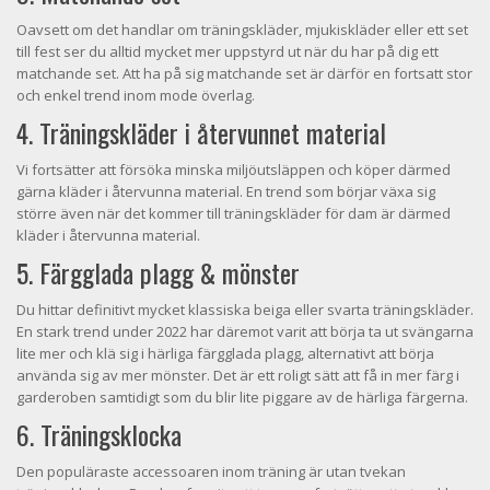
Oavsett om det handlar om träningskläder, mjukiskläder eller ett set
till fest ser du alltid mycket mer uppstyrd ut när du har på dig ett
matchande set. Att ha på sig matchande set är därför en fortsatt stor
och enkel trend inom mode överlag.
4. Träningskläder i återvunnet material
Vi fortsätter att försöka minska miljöutsläppen och köper därmed
gärna kläder i återvunna material. En trend som börjar växa sig
större även när det kommer till träningskläder för dam är därmed
kläder i återvunna material.
5. Färgglada plagg & mönster
Du hittar definitivt mycket klassiska beiga eller svarta träningskläder.
En stark trend under 2022 har däremot varit att börja ta ut svängarna
lite mer och klä sig i härliga färgglada plagg, alternativt att börja
använda sig av mer mönster. Det är ett roligt sätt att få in mer färg i
garderoben samtidigt som du blir lite piggare av de härliga färgerna.
6. Träningsklocka
Den populäraste accessoaren inom träning är utan tvekan