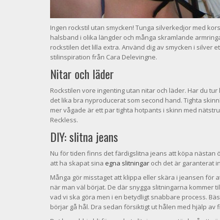
Ingen rockstil utan smycken! Tunga silverkedjor med kors,
halsband i olika längder och många skramlande armring
rockstilen det lilla extra. Använd dig av smycken i silver 
stilinspiration från Cara Delevingne.
Nitar och läder
Rockstilen vore ingenting utan nitar och läder. Har du tu
det lika bra nyproducerat som second hand. Tighta skinnby
mer vågade är ett par tighta hotpants i skinn med nätstru
Reckless.
DIY: slitna jeans
Nu för tiden finns det färdigslitna jeans att köpa nästa
att ha skapat sina
egna slitningar
och det är garanterat 
Många gör misstaget att klippa eller skära i jeansen för at
när man väl börjat. De där snygga slitningarna kommer till
vad vi ska göra men i en betydligt snabbare process. Bäs
börjar gå hål. Dra sedan försiktigt ut hålen med hjälp av fi