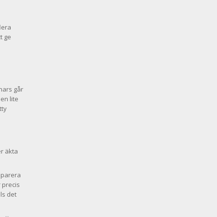
lera
t ge
nnars går
en lite
tty
er äkta
reparera
 precis
ls det