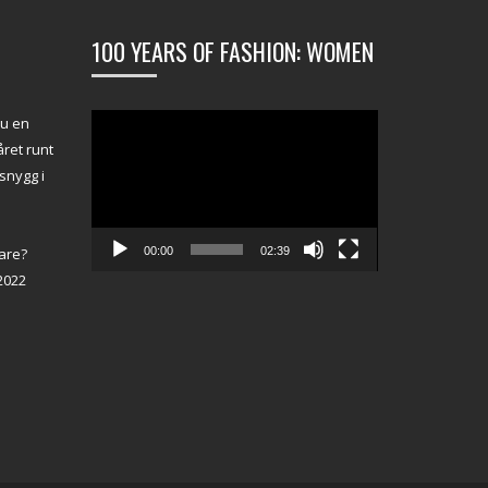
100 YEARS OF FASHION: WOMEN
Videospelare
du en
ret runt
snygg i
00:00
02:39
are?
2022