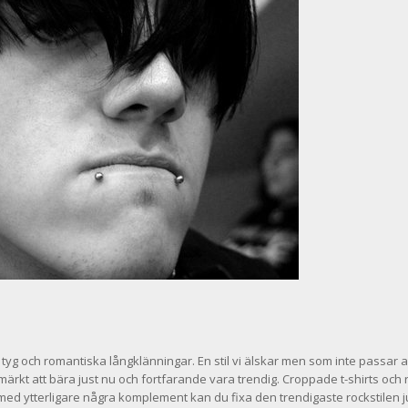
yg och romantiska långklänningar. En stil vi älskar men som inte passar al
 utmärkt att bära just nu och fortfarande vara trendig. Croppade t-shirts och
s med ytterligare några komplement kan du fixa den trendigaste rockstilen j