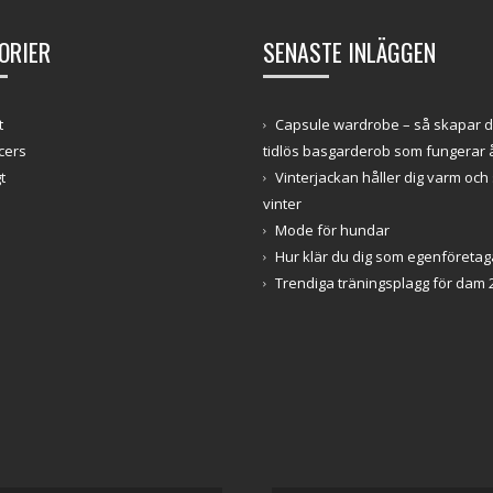
ORIER
SENASTE INLÄGGEN
t
Capsule wardrobe – så skapar 
cers
tidlös basgarderob som fungerar å
t
Vinterjackan håller dig varm och 
vinter
Mode för hundar
Hur klär du dig som egenföretag
Trendiga träningsplagg för dam 