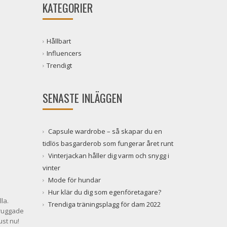
KATEGORIER
Hållbart
Influencers
Trendigt
SENASTE INLÄGGEN
Capsule wardrobe – så skapar du en
tidlös basgarderob som fungerar året runt
Vinterjackan håller dig varm och snygg i
vinter
Mode för hundar
Hur klär du dig som egenföretagare?
la.
Trendiga träningsplagg för dam 2022
 ruggade
ust nu!