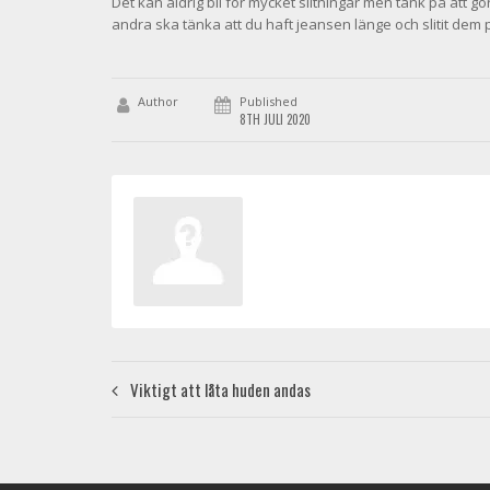
Det kan aldrig bli för mycket slitningar men tänk på att gör
andra ska tänka att du haft jeansen länge och slitit dem på
Author
Published
8TH JULI 2020
Viktigt att låta huden andas