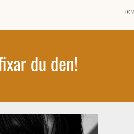
HE
fixar du den!