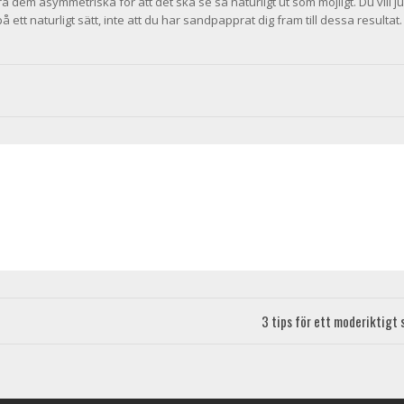
a dem asymmetriska för att det ska se så naturligt ut som möjligt. Du vill ju
 ett naturligt sätt, inte att du har sandpapprat dig fram till dessa resultat.
3 tips för ett moderiktigt