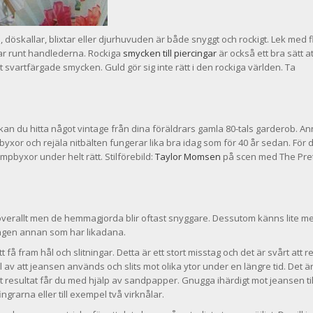
 döskallar, blixtar eller djurhuvuden är både snyggt och rockigt. Lek med f
ar runt handlederna. Rockiga
smycken till piercingar
är också ett bra sätt at
ett svartfärgade smycken. Guld gör sig inte rätt i den rockiga världen. Ta
r kan du hitta något vintage från dina föräldrars gamla 80-tals garderob. A
xor och rejäla nitbälten fungerar lika bra idag som för 40 år sedan. För d
mpbyxor under helt rätt. Stilförebild:
Taylor Momsen
på scen med The Pre
n överallt men de hemmagjorda blir oftast snyggare. Dessutom känns lite m
ingen annan som har likadana.
t få fram hål och slitningar. Detta är ett stort misstag och det är svårt att 
 av att jeansen används och slits mot olika ytor under en längre tid. Det är
t resultat får du med hjälp av sandpapper. Gnugga ihärdigt mot jeansen til
ngrarna eller till exempel två virknålar.